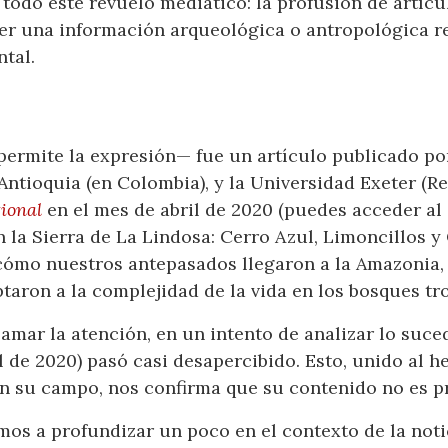
e todo este revuelo mediático: la profusión de artíc
cer una información arqueológica o antropológica r
tal.
permite la expresión— fue un artículo publicado po
ntioquia (en Colombia), y la Universidad Exeter (Re
ional
en el mes de abril de 2020 (puedes acceder al
la Sierra de La Lindosa: Cerro Azul, Limoncillos y 
cómo nuestros antepasados llegaron a la Amazonia, 
aron a la complejidad de la vida en los bosques tro
amar la atención, en un intento de analizar lo suce
l de 2020) pasó casi desapercibido. Esto, unido al 
en su campo, nos confirma que su contenido no es 
amos a profundizar un poco en el contexto de la not