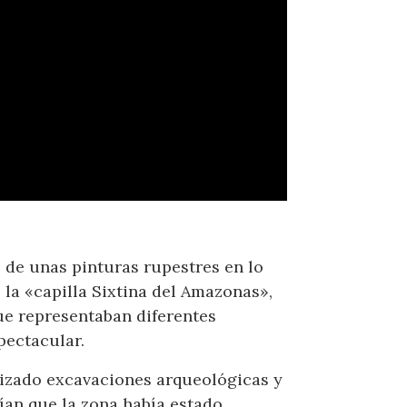
de unas pinturas rupestres en lo
la «capilla Sixtina del Amazonas»,
ue representaban diferentes
pectacular.
lizado excavaciones arqueológicas y
an que la zona había estado