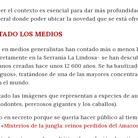
er el contexto es esencial para dar más profundidad 
eral donde poder ubicar la novedad que se está ofr
TADO LOS MEDIOS
s en medios generalistas han contado más o menos la
etamente en la Serranía La Lindosa– se han descub
anos creadas hace unos 12 600 años. Se ha bautiza
tiguos», tratándose de una de las mayores concentra
n el mundo.
izado las imágenes que representan a especies de a
odontes, perezosos gigantes y los caballos).
 en secreto porque se quería hacer público al tie
 «
Misterios de la jungla: reinos perdidos del Amazo