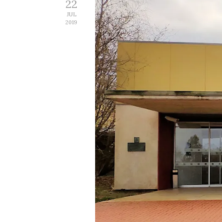
22
JUL
2019