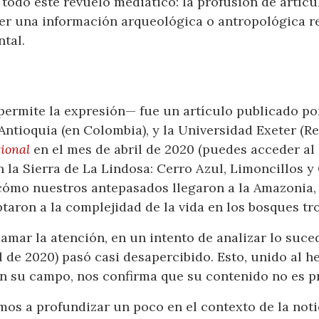
e todo este revuelo mediático: la profusión de artíc
cer una información arqueológica o antropológica r
tal.
permite la expresión— fue un artículo publicado po
ntioquia (en Colombia), y la Universidad Exeter (Re
ional
en el mes de abril de 2020 (puedes acceder al
la Sierra de La Lindosa: Cerro Azul, Limoncillos y 
cómo nuestros antepasados llegaron a la Amazonia, 
aron a la complejidad de la vida en los bosques tro
amar la atención, en un intento de analizar lo suce
l de 2020) pasó casi desapercibido. Esto, unido al 
en su campo, nos confirma que su contenido no es 
amos a profundizar un poco en el contexto de la not