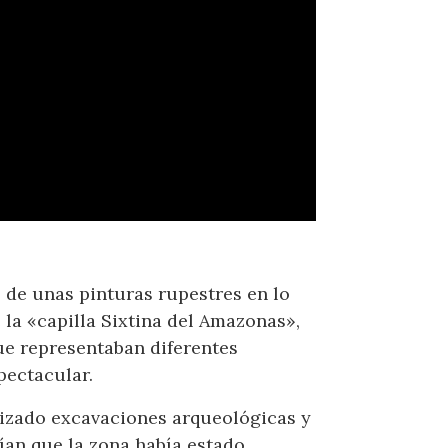
de unas pinturas rupestres en lo
la «capilla Sixtina del Amazonas»,
ue representaban diferentes
pectacular.
lizado excavaciones arqueológicas y
an que la zona había estado