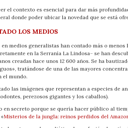
er el contexto es esencial para dar más profundidad 
eral donde poder ubicar la novedad que se está ofr
TADO LOS MEDIOS
s en medios generalistas han contado más o menos la
etamente en la Serranía La Lindosa– se han descub
anos creadas hace unos 12 600 años. Se ha bautiza
tiguos», tratándose de una de las mayores concentra
n el mundo.
izado las imágenes que representan a especies de a
odontes, perezosos gigantes y los caballos).
 en secreto porque se quería hacer público al tie
 «
Misterios de la jungla: reinos perdidos del Amazo