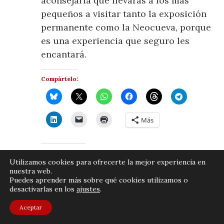
aconsejaría que llevaras a los más
pequeños a visitar tanto la exposición
permanente como la Neocueva, porque
es una experiencia que seguro les
encantará.
Compártelo:
Más
Me gusta esto:
Utilizamos cookies para ofrecerte la mejor experiencia en
Cargando...
nuestra web.
Puedes aprender más sobre qué cookies utilizamos o
desactivarlas en los
ajustes
.
Publicado por
JOSÉ LUIS MORENO
en
ANTROPOLOGÍA, ARTE
,
Aceptar
0 comentarios