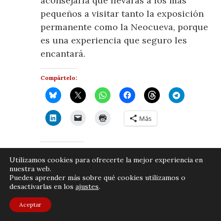
aconsejaría que llevaras a los más
pequeños a visitar tanto la exposición
permanente como la Neocueva, porque
es una experiencia que seguro les
encantará.
Compártelo:
Más
Me gusta esto:
Utilizamos cookies para ofrecerte la mejor experiencia en
nuestra web.
Puedes aprender más sobre qué cookies utilizamos o
desactivarlas en los
ajustes
.
Publicado por
JOSÉ LUIS MORENO
en
ANTROPOLOGÍA, ARTE
,
Aceptar
0 comentarios