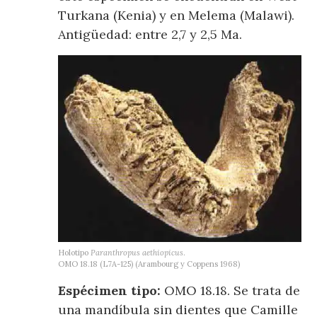
Turkana (Kenia) y en Melema (Malawi).
Antigüedad: entre 2,7 y 2,5 Ma.
Holotipo
Paranthropus aethiopicus
.
OMO 18.18 (L7A-125) (Arambourg y Coppens 1968)
Espécimen tipo:
OMO 18.18. Se trata de
una mandíbula sin dientes que Camille