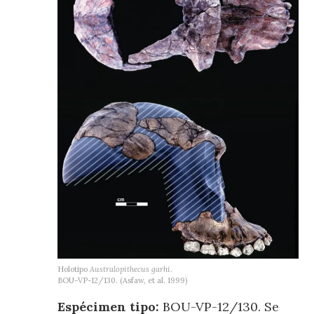
Holotipo
Australopithecus garhi
.
BOU-VP-12/130. (Asfaw, et al. 1999)
Espécimen tipo:
BOU-VP-12/130. Se