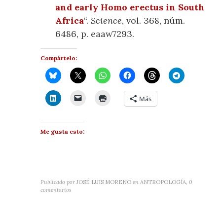
and early Homo erectus in South
Africa
“.
Science
, vol. 368, núm.
6486, p. eaaw7293.
Compártelo:
Más
Me gusta esto:
Publicado por
JOSÉ LUIS MORENO
en
ANTROPOLOGÍA
,
0
comentarios