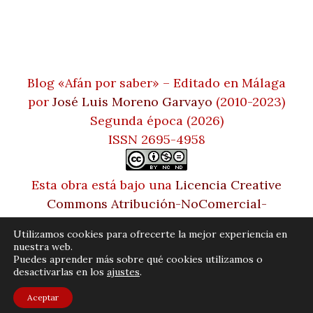
Blog «Afán por saber» – Editado en Málaga
por
José Luis Moreno Garvayo
(2010-2023)
Segunda época (2026)
ISSN 2695-4958
Esta obra está bajo una
Licencia Creative
Commons Atribución-NoComercial-
SinDerivadas 4.0 Internacional
Utilizamos cookies para ofrecerte la mejor experiencia en
nuestra web.
Puedes aprender más sobre qué cookies utilizamos o
desactivarlas en los
ajustes
.
© 2026 Afán por saber. Tema Bento de Satori
Aceptar