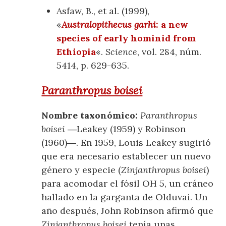
Asfaw, B., et al. (1999),
«
Australopithecus garhi
: a new
species of early hominid from
Ethiopia
«.
Science
, vol. 284, núm.
5414, p. 629-635.
Paranthropus boisei
Nombre taxonómico:
Paranthropus
boisei
―Leakey (1959) y Robinson
(1960)―. En 1959, Louis Leakey sugirió
que era necesario establecer un nuevo
género y especie (
Zinjanthropus boisei
)
para acomodar el fósil OH 5, un cráneo
hallado en la garganta de Olduvai. Un
año después, John Robinson afirmó que
Zinjanthropus boisei
tenía unas