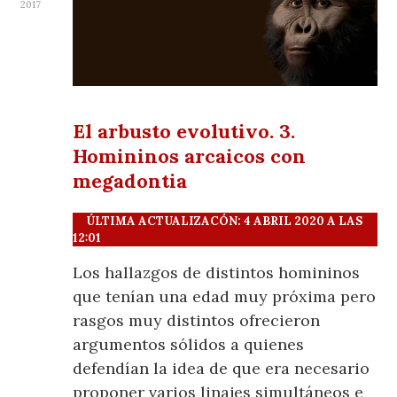
2017
El arbusto evolutivo. 3.
Homininos arcaicos con
megadontia
ÚLTIMA ACTUALIZACÓN: 4 ABRIL 2020 A LAS
12:01
Los hallazgos de distintos homininos
que tenían una edad muy próxima pero
rasgos muy distintos ofrecieron
argumentos sólidos a quienes
defendían la idea de que era necesario
proponer varios linajes simultáneos e