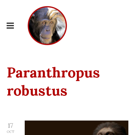
Paranthropus
robustus
17
OCT