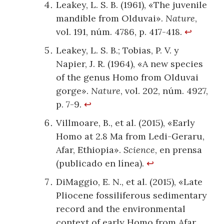
Leakey, L. S. B. (1961), «The juvenile
mandible from Olduvai».
Nature
,
vol. 191, núm. 4786, p. 417-418.
↩
Leakey, L. S. B.; Tobias, P. V. y
Napier, J. R. (1964), «A new species
of the genus Homo from Olduvai
gorge».
Nature
, vol. 202, núm. 4927,
p. 7-9.
↩
Villmoare, B., et al. (2015), «Early
Homo at 2.8 Ma from Ledi-Geraru,
Afar, Ethiopia».
Science
, en prensa
(publicado en línea).
↩
DiMaggio, E. N., et al. (2015), «Late
Pliocene fossiliferous sedimentary
record and the environmental
context of early Homo from Afar,