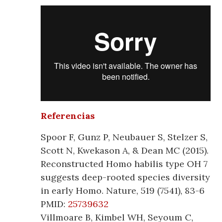
Referencias
Spoor F, Gunz P, Neubauer S, Stelzer S,
Scott N, Kwekason A, & Dean MC (2015).
Reconstructed Homo habilis type OH 7
suggests deep-rooted species diversity
in early Homo. Nature, 519 (7541), 83-6
PMID:
25739632
Villmoare B, Kimbel WH, Seyoum C,