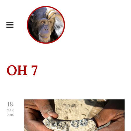
OH 7
18
MAR
2015