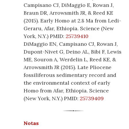
Campisano CJ, DiMaggio E, Rowan J,
Braun DR, Arrowsmith JR, & Reed KE
(2015). Early Homo at 2.8 Ma from Ledi-
Geraru, Afar, Ethiopia. Science (New
York, N.Y.) PMID:
25739410
DiMaggio EN, Campisano CJ, Rowan J,
Dupont-Nivet G, Deino AL, Bibi F, Lewis
ME, Souron A, Werdelin L, Reed KE, &
Arrowsmith JR (2015). Late Pliocene
fossiliferous sedimentary record and
the environmental context of early
Homo from Afar, Ethiopia. Science
(New York, N.Y.) PMID:
25739409
Notas