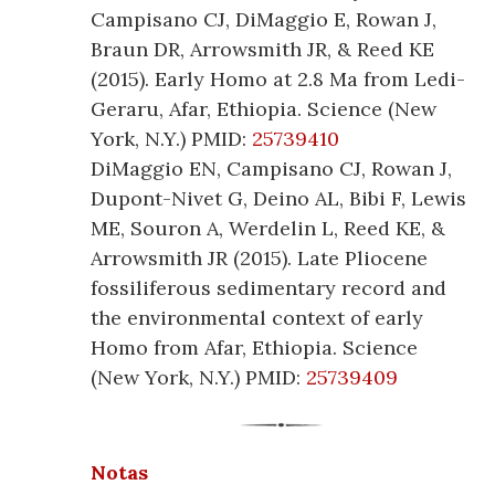
Campisano CJ, DiMaggio E, Rowan J,
Braun DR, Arrowsmith JR, & Reed KE
(2015). Early Homo at 2.8 Ma from Ledi-
Geraru, Afar, Ethiopia. Science (New
York, N.Y.) PMID:
25739410
DiMaggio EN, Campisano CJ, Rowan J,
Dupont-Nivet G, Deino AL, Bibi F, Lewis
ME, Souron A, Werdelin L, Reed KE, &
Arrowsmith JR (2015). Late Pliocene
fossiliferous sedimentary record and
the environmental context of early
Homo from Afar, Ethiopia. Science
(New York, N.Y.) PMID:
25739409
Notas