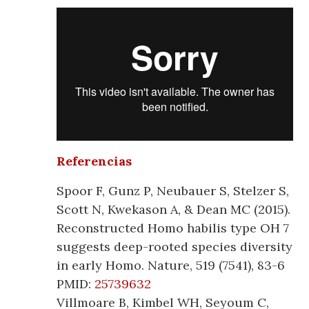
Referencias
Spoor F, Gunz P, Neubauer S, Stelzer S,
Scott N, Kwekason A, & Dean MC (2015).
Reconstructed Homo habilis type OH 7
suggests deep-rooted species diversity
in early Homo. Nature, 519 (7541), 83-6
PMID:
25739632
Villmoare B, Kimbel WH, Seyoum C,