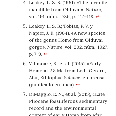
Leakey, L. S. B. (1961), «The juvenile
mandible from Olduvai».
Nature
,
vol. 191, núm. 4786, p. 417-418.
↩
Leakey, L. S. B.; Tobias, P. V. y
Napier, J. R. (1964), «A new species
of the genus Homo from Olduvai
gorge».
Nature
, vol. 202, núm. 4927,
p. 7-9.
↩
Villmoare, B., et al. (2015), «Early
Homo at 2.8 Ma from Ledi-Geraru,
Afar, Ethiopia».
Science
, en prensa
(publicado en línea).
↩
DiMaggio, E. N., et al. (2015), «Late
Pliocene fossiliferous sedimentary
record and the environmental
context of early Homo from Afar,