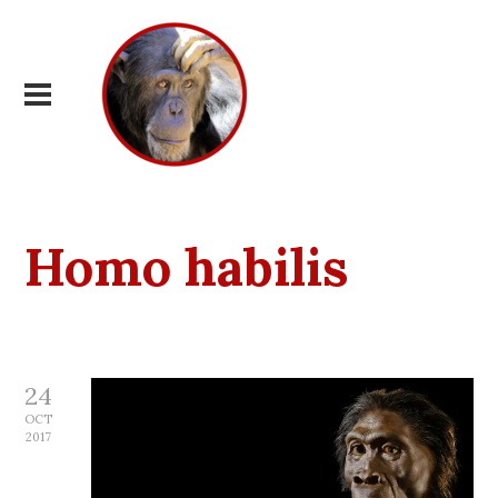
Homo habilis
24
OCT
2017