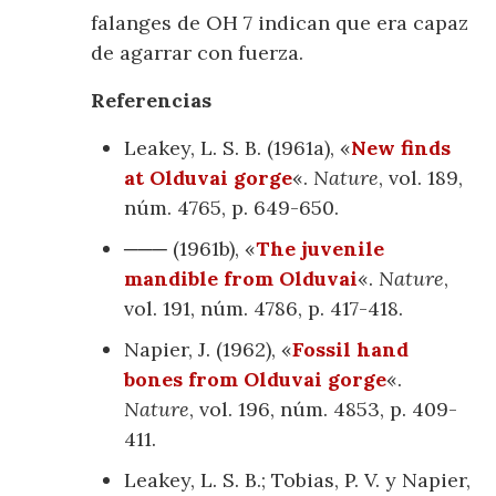
falanges de OH 7 indican que era capaz
de agarrar con fuerza.
Referencias
Leakey, L. S. B. (1961a), «
New finds
at Olduvai gorge
«.
Nature
, vol. 189,
núm. 4765, p. 649-650.
─── (1961b), «
The juvenile
mandible from Olduvai
«.
Nature
,
vol. 191, núm. 4786, p. 417-418.
Napier, J. (1962), «
Fossil hand
bones from Olduvai gorge
«.
Nature
, vol. 196, núm. 4853, p. 409-
411.
Leakey, L. S. B.; Tobias, P. V. y Napier,