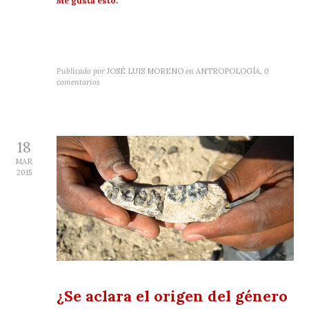
Me gusta esto:
Publicado por
JOSÉ LUIS MORENO
en
ANTROPOLOGÍA
,
0
comentarios
18
MAR
2015
¿Se aclara el origen del género