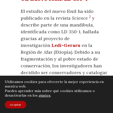
El estudio del nuevo fósil ha sido
2
publicado en la revista
Science
y
describe parte de una mandíbula,
identificada como LD 350-1, hallada
gracias al proyecto de
investigación
Ledi-Geraru
en la
Región de Afar (Etiopía). Debido a su
fragmentación y al pobre estado de
conservación, los investigadores han
decidido ser conservadores y catalogar
el fósil dentro del
Utilizamos cookies para ofrecerte la mejor experiencia en
género Homo, especie indeterminada.
nuestra web.
Puedes aprender más sobre qué cookies utilizamos o
desactivarlas en los
ajustes
.
Aceptar