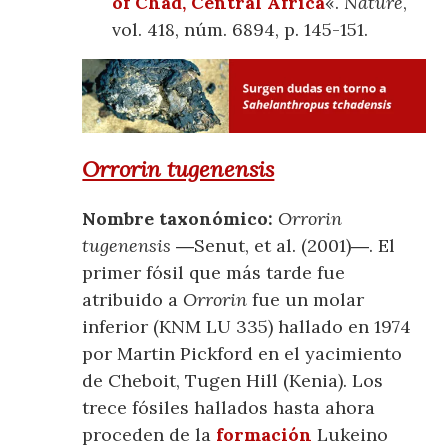
of Chad, Central Africa
«.
Nature
,
vol. 418, núm. 6894, p. 145-151.
Orrorin tugenensis
Nombre taxonómico:
Orrorin
tugenensis
―Senut, et al. (2001)―. El
primer fósil que más tarde fue
atribuido a
Orrorin
fue un molar
inferior (KNM LU 335) hallado en 1974
por Martin Pickford en el yacimiento
de Cheboit, Tugen Hill (Kenia). Los
trece fósiles hallados hasta ahora
proceden de la
formación
Lukeino