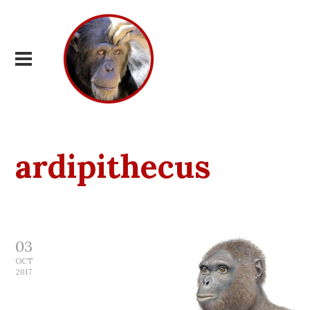
ardipithecus
03
OCT
2017