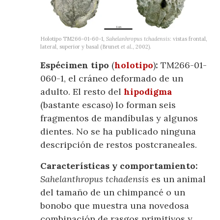
Holotipo TM266-01-60-1,
Sahelanhropus tchadensis
: vistas frontal,
lateral, superior y basal (Brunet
et al.
, 2002).
Espécimen tipo
(
holotipo
)
:
TM266-01-
060-1, el cráneo deformado de un
adulto. El resto del
hipodigma
(bastante escaso) lo forman seis
fragmentos de mandíbulas y algunos
dientes. No se ha publicado ninguna
descripción de restos postcraneales.
Características y comportamiento:
Sahelanthropus tchadensis
es un animal
del tamaño de un chimpancé o un
bonobo que muestra una novedosa
combinación de rasgos primitivos y