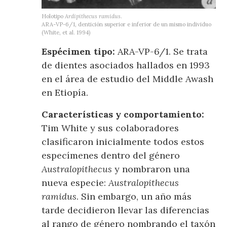
Holotipo
Ardipithecus ramidus
.
ARA-VP-6/1, dentición superior e inferior de un mismo individuo
(White, et al. 1994)
Espécimen tipo:
ARA-VP-6/1. Se trata
de dientes asociados hallados en 1993
en el área de estudio del Middle Awash
en Etiopía.
Características y comportamiento:
Tim White y sus colaboradores
clasificaron inicialmente todos estos
especímenes dentro del género
Australopithecus
y nombraron una
nueva especie:
Australopithecus
ramidus
. Sin embargo, un año más
tarde decidieron llevar las diferencias
al rango de género nombrando el taxón