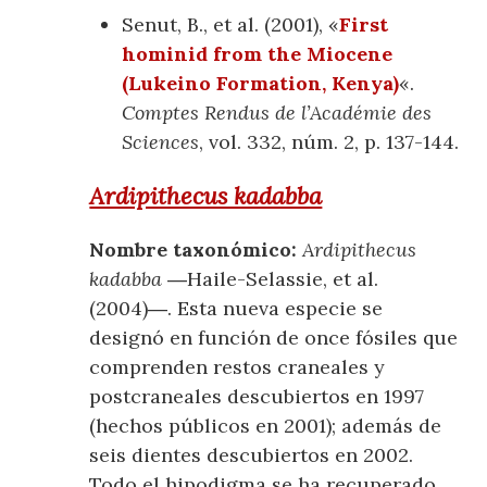
Senut, B., et al. (2001), «
First
hominid from the Miocene
(Lukeino Formation, Kenya)
«.
Comptes Rendus de l’Académie des
Sciences
, vol. 332, núm. 2, p. 137-144.
Ardipithecus kadabba
Nombre taxonómico:
Ardipithecus
kadabba
―Haile-Selassie, et al.
(2004)―. Esta nueva especie se
designó en función de once fósiles que
comprenden restos craneales y
postcraneales descubiertos en 1997
(hechos públicos en 2001); además de
seis dientes descubiertos en 2002.
Todo el hipodigma se ha recuperado