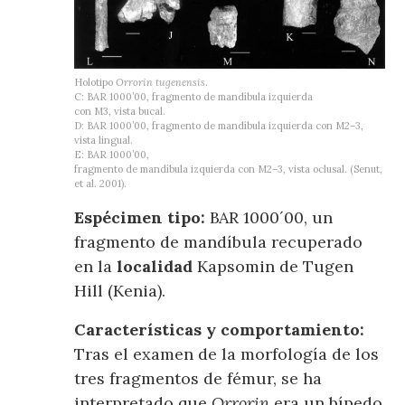
Holotipo
Orrorin tugenensis
.
C: BAR 1000’00, fragmento de mandíbula izquierda
con M3, vista bucal.
D: BAR 1000’00, fragmento de mandíbula izquierda con M2–3,
vista lingual.
E: BAR 1000’00,
fragmento de mandíbula izquierda con M2–3, vista oclusal. (Senut,
et al. 2001).
Espécimen tipo:
BAR 1000´00, un
fragmento de mandíbula recuperado
en la
localidad
Kapsomin de Tugen
Hill (Kenia).
Características y comportamiento:
Tras el examen de la morfología de los
tres fragmentos de fémur, se ha
interpretado que
Orrorin
era un bípedo