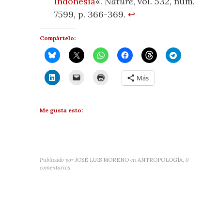
Indonesia
«.
Nature
, vol. 532, núm.
7599, p. 366-369.
↩
Compártelo:
Más
Me gusta esto:
Publicado por
JOSÉ LUIS MORENO
en
ANTROPOLOGÍA
,
0
comentarios