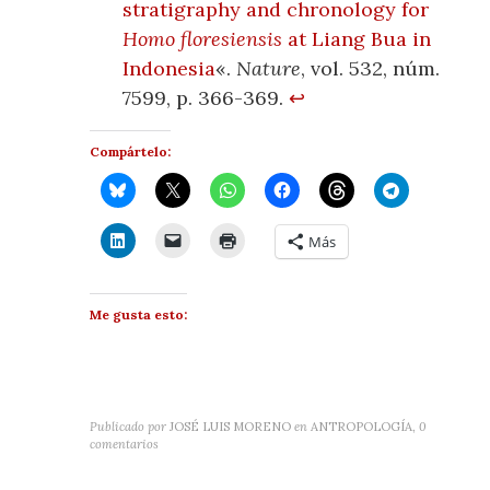
stratigraphy and chronology for
Homo floresiensis
at Liang Bua in
Indonesia
«.
Nature
, vol. 532, núm.
7599, p. 366-369.
↩
Compártelo:
Más
Me gusta esto:
Publicado por
JOSÉ LUIS MORENO
en
ANTROPOLOGÍA
,
0
comentarios