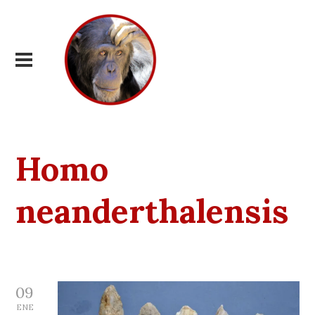
Homo
neanderthalensis
09
ENE