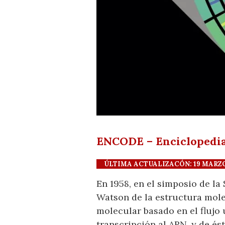
ENCODE – Enciclopedia
ÚLTIMA ACTUALIZACÓN: 19 MARZO 2
En 1958, en el simposio de la
Watson de la estructura molec
molecular basado en el flujo 
transcripción al ARN, y de ést