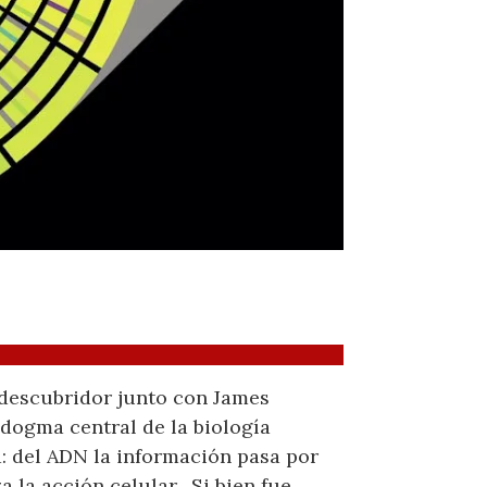
descubridor junto con James
 dogma central de la biología
a: del ADN la información pasa por
a la acción celular. Si bien fue