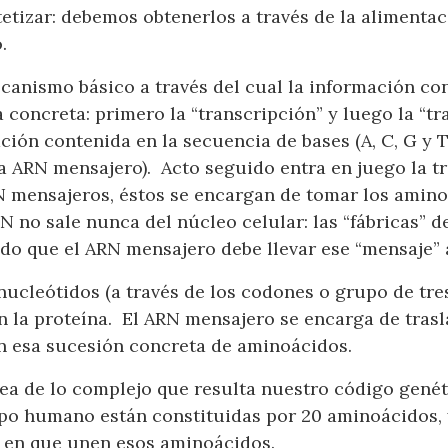
etizar: debemos obtenerlos a través de la alimenta
.
ecanismo básico a través del cual la información co
a concreta: primero la “transcripción” y luego la “t
ción contenida en la secuencia de bases (A, C, G y 
ARN mensajero). Acto seguido entra en juego la tra
 mensajeros, éstos se encargan de tomar los amino
N no sale nunca del núcleo celular: las “fábricas” de
o que el ARN mensajero debe llevar ese “mensaje” a
nucleótidos (a través de los codones o grupo de tre
 la proteína. El ARN mensajero se encarga de trasl
on esa sucesión concreta de aminoácidos.
a de lo complejo que resulta nuestro código genéti
rpo humano están constituidas por 20 aminoácidos, 
o en que unen esos aminoácidos.