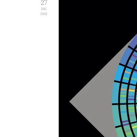
27
DIC
2012