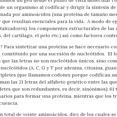
finimos un gen desde el punto de vista molecular 
de un organismo al codificar y dirigir la síntesis d
rmada por aminoácidos (una proteína de tamaño me
que resultan esenciales para la vida. A modo de eje
lizadores), los componentes estructurales de las cé
 del cartílago, el pelo etc.) así como factores contr
 Para sintetizar una proteína se hace necesario con
 constituido por una sucesión de nucleótidos. El l
que las letras no son nucleótidos únicos, sino com
nucleótidos (A, C, G y T por adenina, citosina, guan
ripletes (que llamamos codones porque codifican a
man las 21 letras del alfabeto genético entre las qu
etes que son redundantes, es decir, sinónimos): 61 t
arios para formar una proteína, mientras que los tr
cuencia.
 total de veinte aminoácidos, diez de los cuales s