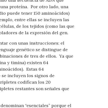
como una secuencia de ADN que
e una proteína. Por otro lado, una
dio puede tener 150 aminoácidos)
mplo, entre ellas se incluyen las
lulas, de los tejidos (como las que
oladores de la expresión del gen.
tar con unas instrucciones: el
enguaje genético se distingue de
binaciones de tres de ellos. Ya que
ina y timina) existen 64
minoácidos). Estas 64
e se incluyen los signos de
ripletes codifican los 20
ipletes restantes son señales que
e denominan “esenciales” porque el