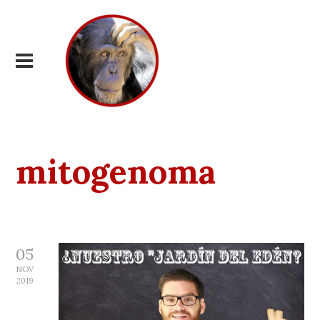
mitogenoma
05
NOV
2019