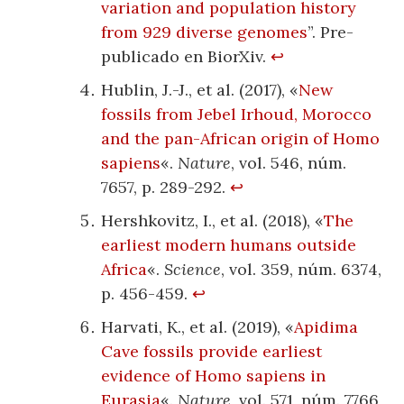
variation and population history
from 929 diverse genomes
”. Pre-
publicado en BiorXiv.
↩
Hublin, J.-J., et al. (2017), «
New
fossils from Jebel Irhoud, Morocco
and the pan-African origin of Homo
sapiens
«.
Nature
, vol. 546, núm.
7657, p. 289-292.
↩
Hershkovitz, I., et al. (2018), «
The
earliest modern humans outside
Africa
«.
Science
, vol. 359, núm. 6374,
p. 456-459.
↩
Harvati, K., et al. (2019), «
Apidima
Cave fossils provide earliest
evidence of Homo sapiens in
Eurasia
«.
Nature
, vol. 571, núm. 7766,