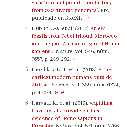
variation and population history
from 929 diverse genomes
”. Pre-
publicado en BiorXiv.
↩
Hublin, J.-J., et al. (2017), «
New
fossils from Jebel Irhoud, Morocco
and the pan-African origin of Homo
sapiens
«.
Nature
, vol. 546, núm.
7657, p. 289-292.
↩
Hershkovitz, I., et al. (2018), «
The
earliest modern humans outside
Africa
«.
Science
, vol. 359, núm. 6374,
p. 456-459.
↩
Harvati, K., et al. (2019), «
Apidima
Cave fossils provide earliest
evidence of Homo sapiens in
Eurasia
«.
Nature
, vol. 571, núm. 7766,