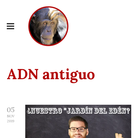
ADN antiguo
05
NOV
2019