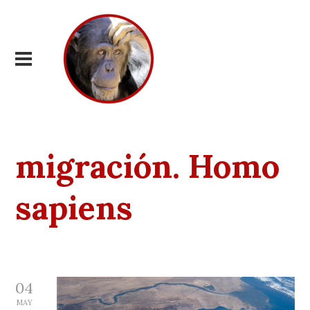
migración. Homo
sapiens
04
MAY