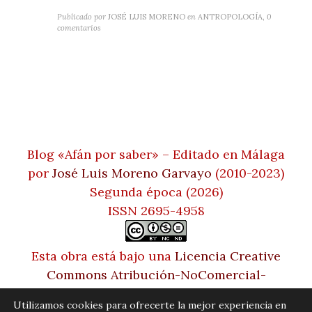
Publicado por
JOSÉ LUIS MORENO
en
ANTROPOLOGÍA
,
0
comentarios
Blog «Afán por saber» – Editado en Málaga
por
José Luis Moreno Garvayo
(2010-2023)
Segunda época (2026)
ISSN 2695-4958
Esta obra está bajo una
Licencia Creative
Commons Atribución-NoComercial-
SinDerivadas 4.0 Internacional
Utilizamos cookies para ofrecerte la mejor experiencia en