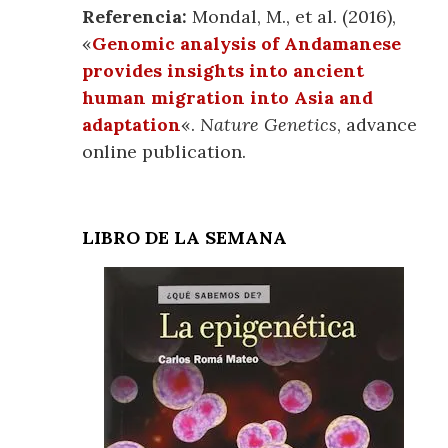
Referencia:
Mondal, M., et al. (2016),
«
Genomic analysis of Andamanese
provides insights into ancient
human migration into Asia and
adaptation
«.
Nature Genetics
, advance
online publication.
LIBRO DE LA SEMANA