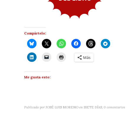
Compártelo:
Más
Me gusta esto:
Publicado por
JOSÉ LUIS MORENO
en
SIETE DÍAS
,
0 comentarios