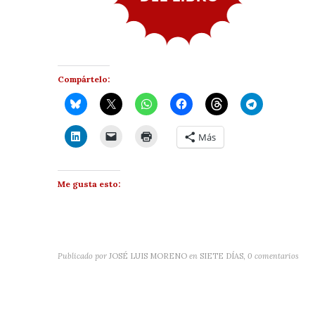
Compártelo:
Más
Me gusta esto:
Publicado por
JOSÉ LUIS MORENO
en
SIETE DÍAS
,
0 comentarios