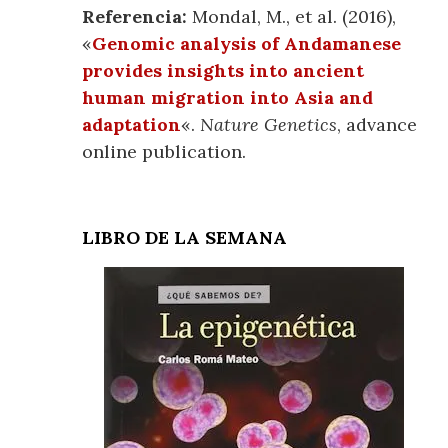
Referencia:
Mondal, M., et al. (2016),
«
Genomic analysis of Andamanese
provides insights into ancient
human migration into Asia and
adaptation
«.
Nature Genetics
, advance
online publication.
LIBRO DE LA SEMANA