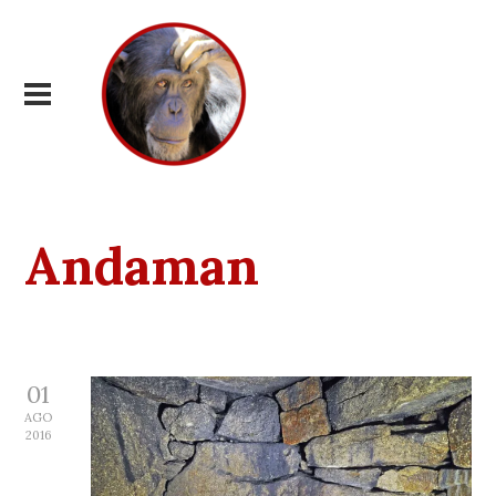
Andaman
01
AGO
2016