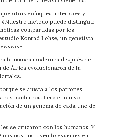
 de abril de la revista Genetics.
 que otros enfoques anteriores y
N. «Nuestro método puede distinguir
enéticas compartidas por los
estudio Konrad Lohse, un genetista
Newswise.
n los humanos modernos después de
n de África evolucionaron de la
ertales.
porque se ajusta a los patrones
anos modernos. Pero el nuevo
rmación de un genoma de cada uno de
tales se cruzaron con los humanos. Y
rganismos, incluyendo especies en