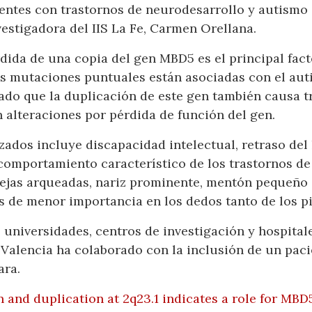
ntes con trastornos de neurodesarrollo y autismo 
vestigadora del IIS La Fe, Carmen Orellana.
dida de una copia del gen MBD5 es el principal fact
as mutaciones puntuales están asociadas con el auti
ado que la duplicación de este gen también causa tr
n alteraciones por pérdida de función del gen.
zados incluye discapacidad intelectual, retraso del 
comportamiento característico de los trastornos de
jas arqueadas, nariz prominente, mentón pequeño o 
 de menor importancia en los dedos tanto de los p
o universidades, centros de investigación y hospita
 Valencia ha colaborado con la inclusión de un paci
ara.
n and duplication at 2q23.1 indicates a role for MB