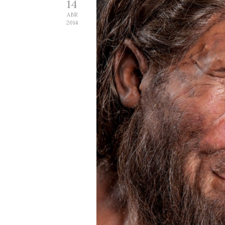
14
ABR
2014