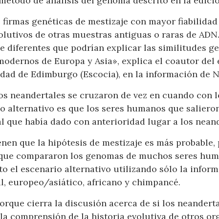
método de análisis del genoma descrito en la edición
 firmas genéticas de mestizaje con mayor fiabilidad
evolutivos de otras muestras antiguas o raras de AD
e diferentes que podrían explicar las similitudes g
odernos de Europa y Asia», explica el coautor del 
idad de Edimburgo (Escocia), en la información de 
 los neandertales se cruzaron de vez en cuando co
io alternativo es que los seres humanos que saliero
 que había dado con anterioridad lugar a los neand
nen que la hipótesis de mestizaje es más probable, 
s que compararon los genomas de muchos seres hum
o el escenario alternativo utilizando sólo la info
l, europeo/asiático, africano y chimpancé.
orque cierra la discusión acerca de si los neander
 la comprensión de la historia evolutiva de otros o