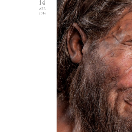
14
ABR
2014