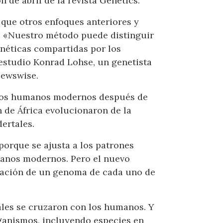
 de abril de la revista Genetics.
 que otros enfoques anteriores y
N. «Nuestro método puede distinguir
enéticas compartidas por los
estudio Konrad Lohse, un genetista
Newswise.
n los humanos modernos después de
n de África evolucionaron de la
ertales.
porque se ajusta a los patrones
anos modernos. Pero el nuevo
rmación de un genoma de cada uno de
tales se cruzaron con los humanos. Y
rganismos, incluyendo especies en