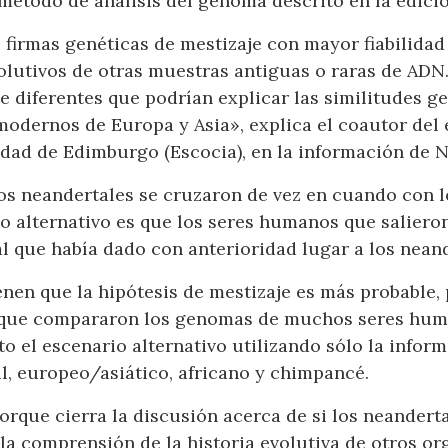
método de análisis del genoma descrito en la edición
 firmas genéticas de mestizaje con mayor fiabilidad
evolutivos de otras muestras antiguas o raras de AD
e diferentes que podrían explicar las similitudes g
odernos de Europa y Asia», explica el coautor del 
idad de Edimburgo (Escocia), en la información de 
 los neandertales se cruzaron de vez en cuando co
io alternativo es que los seres humanos que saliero
 que había dado con anterioridad lugar a los neand
nen que la hipótesis de mestizaje es más probable, 
s que compararon los genomas de muchos seres hum
o el escenario alternativo utilizando sólo la info
l, europeo/asiático, africano y chimpancé.
orque cierra la discusión acerca de si los neander
 la comprensión de la historia evolutiva de otros o