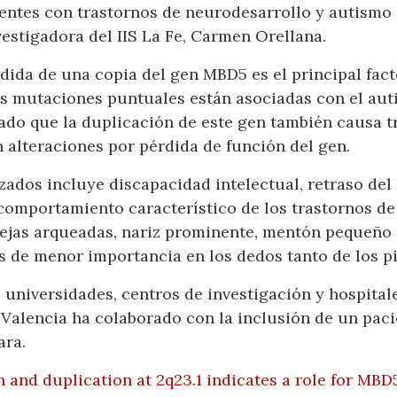
ntes con trastornos de neurodesarrollo y autismo 
vestigadora del IIS La Fe, Carmen Orellana.
dida de una copia del gen MBD5 es el principal fact
as mutaciones puntuales están asociadas con el auti
ado que la duplicación de este gen también causa tr
n alteraciones por pérdida de función del gen.
zados incluye discapacidad intelectual, retraso del 
comportamiento característico de los trastornos de
jas arqueadas, nariz prominente, mentón pequeño o 
 de menor importancia en los dedos tanto de los p
o universidades, centros de investigación y hospita
 Valencia ha colaborado con la inclusión de un paci
ara.
n and duplication at 2q23.1 indicates a role for MB