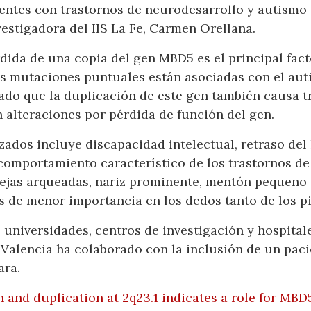
ntes con trastornos de neurodesarrollo y autismo 
vestigadora del IIS La Fe, Carmen Orellana.
dida de una copia del gen MBD5 es el principal fact
as mutaciones puntuales están asociadas con el auti
ado que la duplicación de este gen también causa tr
n alteraciones por pérdida de función del gen.
zados incluye discapacidad intelectual, retraso del 
comportamiento característico de los trastornos de
jas arqueadas, nariz prominente, mentón pequeño o 
 de menor importancia en los dedos tanto de los p
o universidades, centros de investigación y hospita
 Valencia ha colaborado con la inclusión de un paci
ara.
n and duplication at 2q23.1 indicates a role for MB