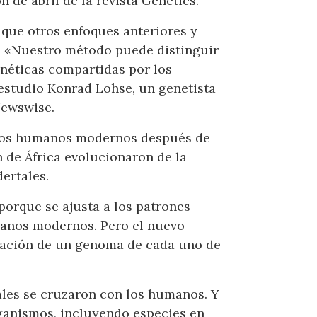
 de abril de la revista Genetics.
 que otros enfoques anteriores y
N. «Nuestro método puede distinguir
enéticas compartidas por los
estudio Konrad Lohse, un genetista
Newswise.
n los humanos modernos después de
n de África evolucionaron de la
ertales.
porque se ajusta a los patrones
anos modernos. Pero el nuevo
rmación de un genoma de cada uno de
tales se cruzaron con los humanos. Y
rganismos, incluyendo especies en