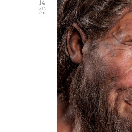
14
ABR
2014