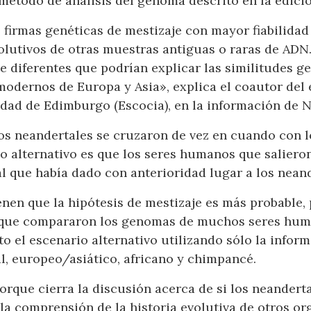
método de análisis del genoma descrito en la edición
 firmas genéticas de mestizaje con mayor fiabilidad
evolutivos de otras muestras antiguas o raras de AD
e diferentes que podrían explicar las similitudes g
odernos de Europa y Asia», explica el coautor del 
idad de Edimburgo (Escocia), en la información de 
 los neandertales se cruzaron de vez en cuando co
io alternativo es que los seres humanos que saliero
 que había dado con anterioridad lugar a los neand
nen que la hipótesis de mestizaje es más probable, 
s que compararon los genomas de muchos seres hum
o el escenario alternativo utilizando sólo la info
l, europeo/asiático, africano y chimpancé.
orque cierra la discusión acerca de si los neander
 la comprensión de la historia evolutiva de otros o