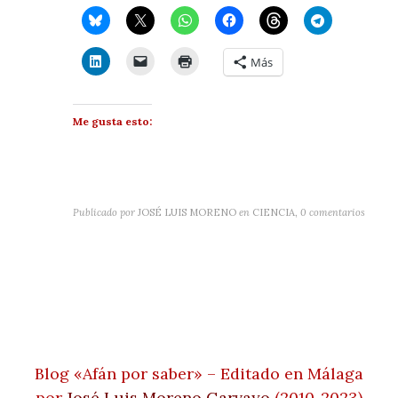
Más
Me gusta esto:
Publicado por
JOSÉ LUIS MORENO
en
CIENCIA
,
0 comentarios
Blog «Afán por saber» – Editado en Málaga
por
José Luis Moreno Garvayo
(2010-2023)