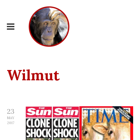
Wilmut
23
MAY
2017