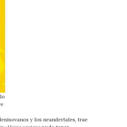
lo
re
denisovanos y los neandertales, trae