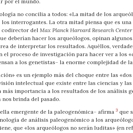
r por el mundo.
ología no concilia a todos: «La mitad de los arqueó
 los interrogantes. La otra mitad piensa que es una
y codirector del
Max Planck Harvard Research Center f
e deberían hacer los arqueólogos, opinan algunos i
rea de interpretar los resultados. Aquéllos, verdade
 el proceso de investigación para hacer ver a los «c
pensan a los genetistas– la enorme complejidad de l
ción» es un ejemplo más del choque entre las «dos 
isión intelectual que existe entre las ciencias y la
 más importancia a los resultados de los análisis g
 nos brinda del pasado.
3
trella emergente de la paleogenómica– afirma
que s
nología de análisis paleogenómico a los arqueólog
tiene, que «los arqueólogos no serán luditas» (en r