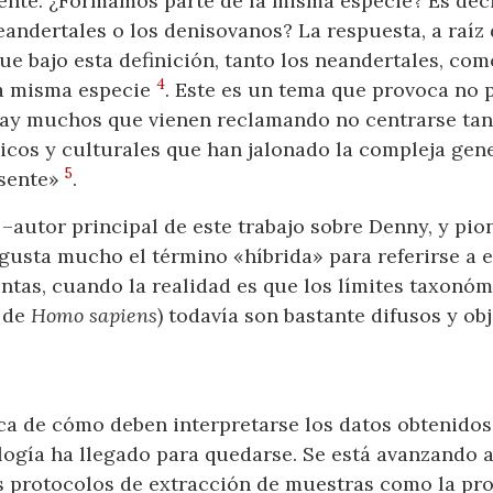
ente: ¿Formamos parte de la misma especie? Es dec
eandertales o los denisovanos? La respuesta, a raíz d
ue bajo esta definición, tanto los neandertales, co
4
a misma especie
. Este es un tema que provoca no 
ay muchos que vienen reclamando no centrarse tant
icos y culturales que han jalonado la compleja ge
5
esente»
.
 –autor principal de este trabajo sobre Denny, y pi
gusta mucho el término «híbrida» para referirse a e
intas, cuando la realidad es que los límites taxon
s de
Homo sapiens
) todavía son bastante difusos y ob
ca de cómo deben interpretarse los datos obtenidos 
logía ha llegado para quedarse. Se está avanzando 
os protocolos de extracción de muestras como la pr