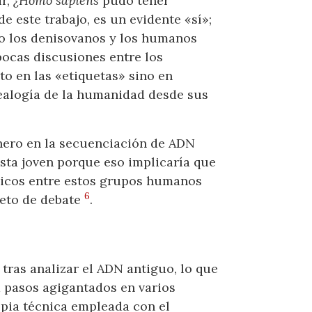
ir,
¿Homo sapiens
pudo tener
e este trabajo, es un evidente «sí»;
mo los denisovanos y los humanos
pocas discusiones entre los
o en las «etiquetas» sino en
nealogía de la humanidad desde sus
onero en la secuenciación de ADN
sta joven porque eso implicaría que
ómicos entre estos grupos humanos
6
jeto de debate
.
tras analizar el ADN antiguo, lo que
a pasos agigantados en varios
opia técnica empleada con el