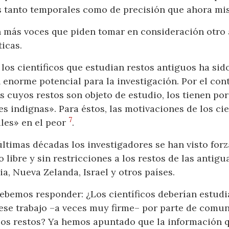
tes tanto temporales como de precisión que ahora m
 más voces que piden tomar en consideración otro 
ticas.
 los científicos que estudian restos antiguos ha si
enorme potencial para la investigación. Por el cont
s cuyos restos son objeto de estudio, los tienen po
s indignas». Para éstos, las motivaciones de los ci
7
ales» en el peor
.
últimas décadas los investigadores se han visto forz
o libre y sin restricciones a los restos de las antig
a, Nueva Zelanda, Israel y otros países.
bemos responder: ¿Los científicos deberían estudi
ese trabajo –a veces muy firme– por parte de comun
sos restos? Ya hemos apuntado que la información 