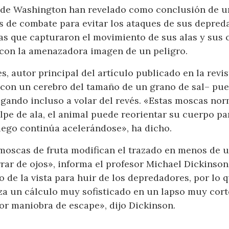
d de Washington han revelado como conclusión de un
s de combate para evitar los ataques de sus depred
tas que capturaron el movimiento de sus alas y sus 
con la amenazadora imagen de un peligro.
es, autor principal del artículo publicado en la rev
con un cerebro del tamaño de un grano de sal– pued
legando incluso a volar del revés. «Estas moscas no
lpe de ala, el animal puede reorientar su cuerpo pa
ego continúa acelerándose», ha dicho.
moscas de fruta modifican el trazado en menos de 
rar de ojos», informa el profesor Michael Dickinson
do de la vista para huir de los depredadores, por lo 
iza un cálculo muy sofisticado en un lapso muy cor
ejor maniobra de escape», dijo Dickinson.