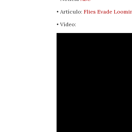
• Artículo:
Flies Evade Loomi
• Vídeo: