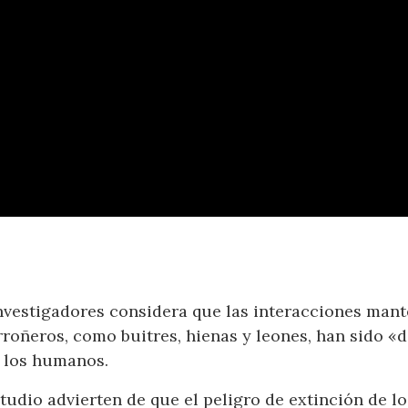
nvestigadores considera que las interacciones man
rroñeros, como buitres, hienas y leones, han sido 
e los humanos.
studio advierten de que el peligro de extinción de 