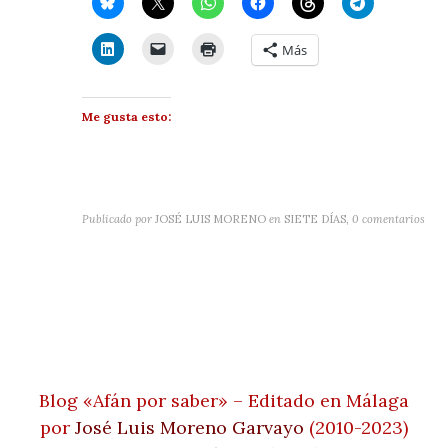
Más
Me gusta esto:
Publicado por
JOSÉ LUIS MORENO
en
SIETE DÍAS
,
0 comentarios
Blog «Afán por saber» – Editado en Málaga
por
José Luis Moreno Garvayo
(2010-2023)