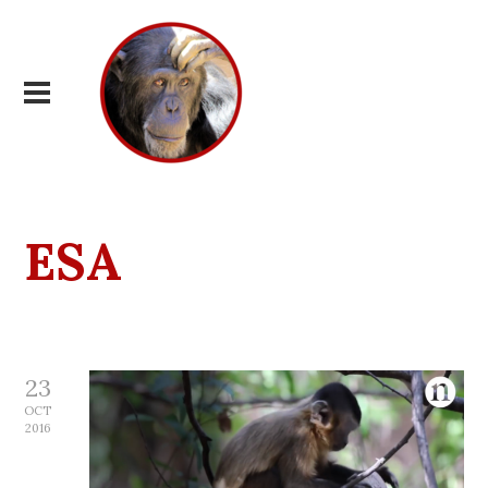
ESA
23
OCT
2016