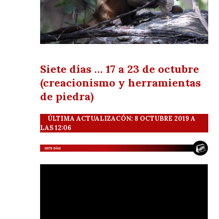
Siete días … 17 a 23 de octubre
(creacionismo y herramientas
de piedra)
ÚLTIMA ACTUALIZACÓN: 8 OCTUBRE 2019 A
LAS 12:06