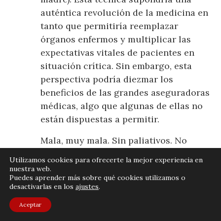
auténtica revolución de la medicina en
tanto que permitiría reemplazar
órganos enfermos y multiplicar las
expectativas vitales de pacientes en
situación crítica. Sin embargo, esta
perspectiva podría diezmar los
beneficios de las grandes aseguradoras
médicas, algo que algunas de ellas no
están dispuestas a permitir.
Mala, muy mala. Sin paliativos. No
pierdan el tiempo.
Utilizamos cookies para ofrecerte la mejor experiencia en
nuestra web.
Murakami, H. (2014), Underground.
Puedes aprender más sobre qué cookies utilizamos o
desactivarlas en los
ajustes
.
Barcelona: Tusquets, 557 p.
Aceptar
El ataque con gas sarín que se produjo