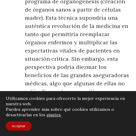
programa de organogénesis (creación
de órganos sanos a partir de células
madre). Esta técnica supondría una
auténtica revolución de la medicina en
tanto que permitiría reemplazar
órganos enfermos y multiplicar las
expectativas vitales de pacientes en
situación crítica. Sin embargo, esta
perspectiva podría diezmar los
beneficios de las grandes aseguradoras
médicas, algo que algunas de ellas no
están dispuestas a permitir.
Utilizamos cookies para ofrecerte la mejor experiencia en
Mala, muy mala. Sin paliativos. No
nuestra web.
Puedes aprender más sobre qué cookies utilizamos o
pierdan el tiempo.
desactivarlas en los
ajustes
.
Murakami, H. (2014), Underground.
Aceptar
Barcelona: Tusquets, 557 p.