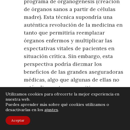
programa de organogénesis (creación
de órganos sanos a partir de células
madre). Esta técnica supondría una
auténtica revolución de la medicina en
tanto que permitiría reemplazar
órganos enfermos y multiplicar las
expectativas vitales de pacientes en
situación crítica. Sin embargo, esta
perspectiva podría diezmar los
beneficios de las grandes aseguradoras
médicas, algo que algunas de ellas no
están dispuestas a permitir.
Utilizamos cookies para ofrecerte la mejor experiencia en
Mala, muy mala. Sin paliativos. No
nuestra web.
Puedes aprender más sobre qué cookies utilizamos o
pierdan el tiempo.
desactivarlas en los
ajustes
.
Murakami, H. (2014), Underground.
Aceptar
Barcelona: Tusquets, 557 p.