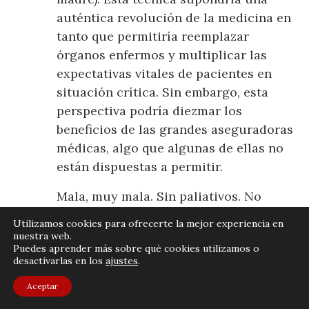
auténtica revolución de la medicina en
tanto que permitiría reemplazar
órganos enfermos y multiplicar las
expectativas vitales de pacientes en
situación crítica. Sin embargo, esta
perspectiva podría diezmar los
beneficios de las grandes aseguradoras
médicas, algo que algunas de ellas no
están dispuestas a permitir.
Mala, muy mala. Sin paliativos. No
pierdan el tiempo.
Utilizamos cookies para ofrecerte la mejor experiencia en
nuestra web.
Murakami, H. (2014), Underground.
Puedes aprender más sobre qué cookies utilizamos o
desactivarlas en los
ajustes
.
Barcelona: Tusquets, 557 p.
Aceptar
El ataque con gas sarín que se produjo