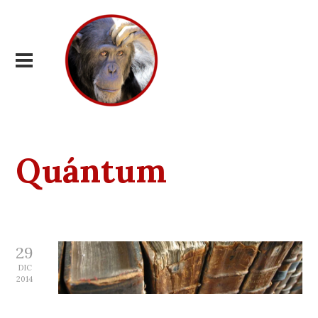
Quántum
29
DIC
2014