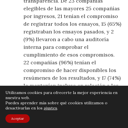
transparencia. De 23 compañías
elegibles de las mayores 25 compañías
por ingresos, 21 tenían el compromiso
de registrar todos los ensayos, 15 (65%)
registraban los ensayos pasados, y 2
(9%) llevaron a cabo una auditoría
interna para comprobar el
cumplimiento de esos compromisos.
22 compañías (96%) tenían el
compromiso de hacer disponibles los
resúmenes de los resultados, y 17 (74%)
lo mantenían incluso en relación a los
ensayos pasados; sin embargo –y estos
Utilizamos cookies para ofrecerte la mejor experiencia en
nuestra web.
son dos datos muy importantes– las
Puedes aprender más sobre qué cookies utilizamos o
respectivas «Políticas de
desactivarlas en los
ajustes
.
transparencia» no especificaban
Aceptar
cuándo debían hacerse públicos, y solo