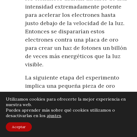
intensidad extremadamente potente
para acelerar los electrones hasta
justo debajo de la velocidad de la luz.
Entonces se dispararían estos
electrones contra una placa de oro
para crear un haz de fotones un billón
de veces más energéticos que la luz
visible.
La siguiente etapa del experimento
implica una pequeña pieza de oro
llamada hohlraum (en alemán “cuarto
Utilizamos cookies para ofrecerte la mejor experiencia en
vacío”). Los científicos podrían
nuestra web.
disparar un láser de alta energía en la
Puedes aprender más sobre qué cookies utilizamos o
desactivarlas en los
ajustes
.
superficie interna de la placa de oro
para crear un campo de radiación
Aceptar
térmico, lo que generaría una luz