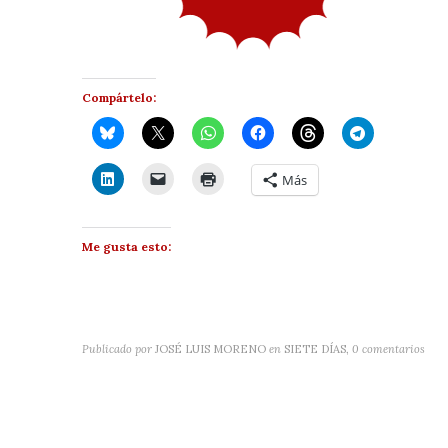
Compártelo:
Más
Me gusta esto:
Publicado por
JOSÉ LUIS MORENO
en
SIETE DÍAS
,
0 comentarios