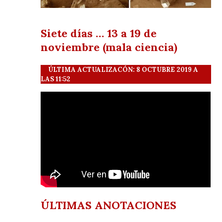
Siete días … 13 a 19 de
noviembre (mala ciencia)
ÚLTIMA ACTUALIZACÓN: 8 OCTUBRE 2019 A
LAS 11:52
ÚLTIMAS ANOTACIONES