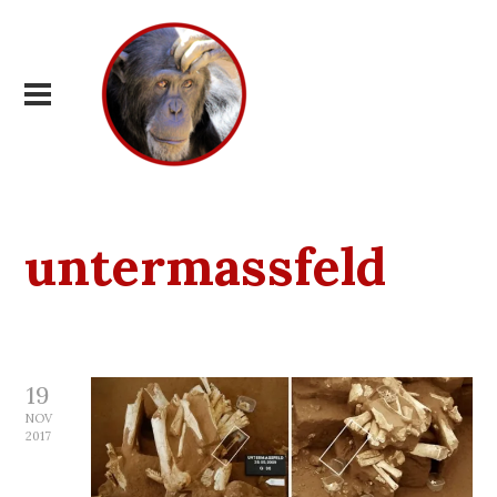
untermassfeld
19
NOV
2017