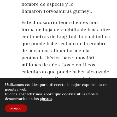
nombre de especie y lo
llamaron Torvosaurus gurneyi.
Este dinosaurio tenía dientes con
forma de hoja de cuchillo de hasta diez
centímetros de longitud, lo cual indica
que puede haber estado en la cumbre
de la cadena alimentaria en la
península Ibérica hace unos 150
millones de años. Los científicos
calcularon que puede haber alcanzado
un tamaño de diez metros de largo con
Utilizamos cookies para ofrecerte la mejor experiencia en
un peso de cuatro a cinco toneladas.
nuestra web.
Puedes aprender más sobre qué cookies utilizamos o
El número de dientes, como asimismo
desactivarlas en los
ajustes
.
el tamaño y la forma de la boca,
Aceptar
diferencian al torvosauros europeo del