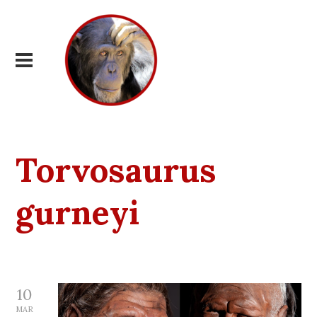
Torvosaurus
gurneyi
10
MAR