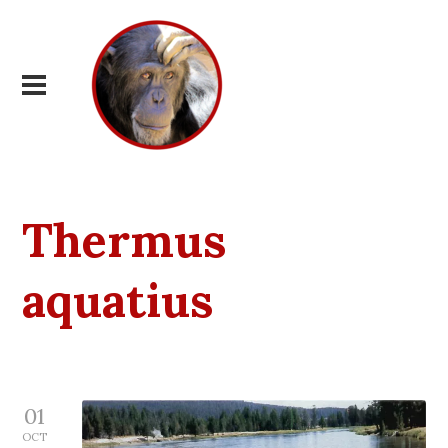
Thermus
aquatius
01
OCT