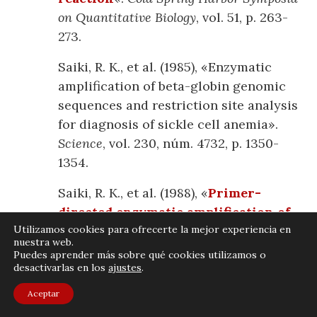
on Quantitative Biology
, vol. 51, p. 263-
273.
Saiki, R. K., et al. (1985), «Enzymatic
amplification of beta-globin genomic
sequences and restriction site analysis
for diagnosis of sickle cell anemia».
Science
, vol. 230, núm. 4732, p. 1350-
1354.
Saiki, R. K., et al. (1988), «
Primer-
directed enzymatic amplification of
Utilizamos cookies para ofrecerte la mejor experiencia en
DNA with a thermostable DNA
nuestra web.
polymerase
«.
Science
, vol. 239, núm.
Puedes aprender más sobre qué cookies utilizamos o
desactivarlas en los
ajustes
.
4839, p. 487-491.
Aceptar
Más información