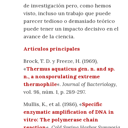
de investigación pero, como hemos
visto, incluso un trabajo que puede
parecer tedioso o demasiado teórico
puede tener un impacto decisivo en el
avance de la ciencia.
Artículos principales
Brock, T. D. y Freeze, H. (1969),
«
Thermus aquaticus gen. n. and sp.
n., a nonsporulating extreme
thermophile
«.
Journal of Bacteriology
,
vol. 98, núm. 1, p. 289-297.
Mullis, K., et al. (1986), «
Specific
enzymatic amplification of DNA in
vitro: The polymerase chain
reaction
«.
Cold Spring Harbor Symposia