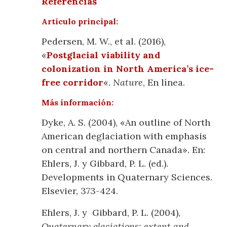
Referencias
Artículo principal:
Pedersen, M. W., et al. (2016),
«
Postglacial viability and
colonization in North America’s ice-
free corridor
«.
Nature
, En línea.
Más información:
Dyke, A. S. (2004), «An outline of North
American deglaciation with emphasis
on central and northern Canada». En:
Ehlers, J. y Gibbard, P. L. (ed.).
Developments in Quaternary Sciences.
Elsevier, 373-424.
Ehlers, J. y Gibbard, P. L. (2004),
Quaternary glaciations: extent and