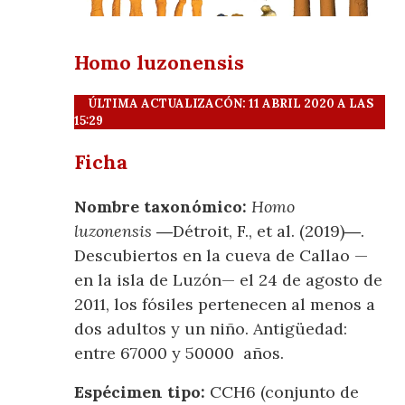
Homo luzonensis
ÚLTIMA ACTUALIZACÓN: 11 ABRIL 2020 A LAS
15:29
Ficha
Nombre taxonómico:
Homo
luzonensis
―Détroit, F., et al. (2019)―.
Descubiertos en la cueva de Callao —
en la isla de Luzón— el 24 de agosto de
2011, los fósiles pertenecen al menos a
dos adultos y un niño. Antigüedad:
entre 67000 y 50000 años.
Espécimen tipo:
CCH6 (conjunto de