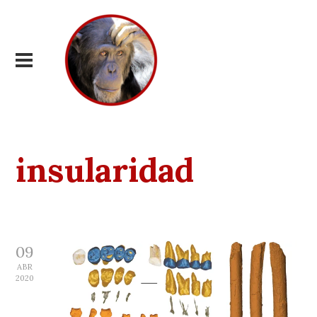
insularidad
09
ABR
2020