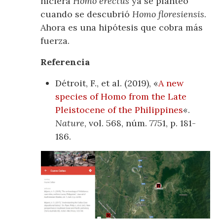
hiciera
Homo erectus
ya se planteó
cuando se descubrió
Homo floresiensis
.
Ahora es una hipótesis que cobra más
fuerza.
Referencia
Détroit, F., et al. (2019), «
A new
species of Homo from the Late
Pleistocene of the Philippines
«.
Nature
, vol. 568, núm. 7751, p. 181-
186.