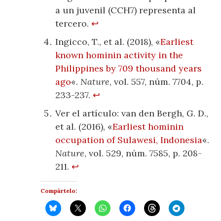
a un juvenil (CCH7) representa al
tercero.
↩
Ingicco, T., et al. (2018), «
Earliest
known hominin activity in the
Philippines by 709 thousand years
ago
«.
Nature
, vol. 557, núm. 7704, p.
233-237.
↩
Ver el artículo: van den Bergh, G. D.,
et al. (2016), «
Earliest hominin
occupation of Sulawesi, Indonesia
«.
Nature
, vol. 529, núm. 7585, p. 208-
211.
↩
Compártelo: