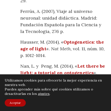
29.
Ferrús, A. (2007), Viaje al universo
neuronal: unidad didáctica. Madrid:
Fundación Española para la Ciencia y
la Tecnologia, 276 p.
Hausser, M. (2014), «
Optogenetics: the
age of light
«.
Nat Meth
, vol. 11, núm. 10,
p. 1012-1014.
Nan, L. y Peng, M. (2014), «
Let there be
light: a tutorial on optogenetics
«.
Pulse
, IEEE, vol. 5, núm. 4, p. 55-59.
Utilizamos cookies para ofrecerte la mejor experiencia en
nuestra web.
Puedes aprender más sobre qué cookies utilizamos o
Reiner, A. y Isacoff, E. Y. (2013), «The
desactivarlas en los
ajustes
.
Brain Prize 2013: the optogenetics
revolution».
Trends in Neurosciences
,
Aceptar
vol. 36, núm. 10, p. 557-560.