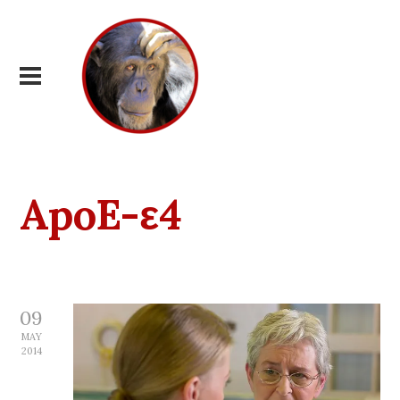
ApoE-ε4
09
MAY
2014