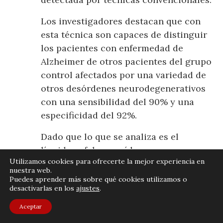
Los investigadores destacan que con
esta técnica son capaces de distinguir
los pacientes con enfermedad de
Alzheimer de otros pacientes del grupo
control afectados por una variedad de
otros desórdenes neurodegenerativos
con una sensibilidad del 90% y una
especificidad del 92%.
Dado que lo que se analiza es el
líquido cefalorraquídeo, un proceso
Utilizamos cookies para ofrecerte la mejor experiencia en
caro y muy molesto para los pacientes,
nuestra web.
el equipo está embarcado ya en el
Puedes aprender más sobre qué cookies utilizamos o
desactivarlas en los
ajustes
.
siguiente paso que será adaptar la
tecnología para su detección en
Aceptar
sangre u orina.