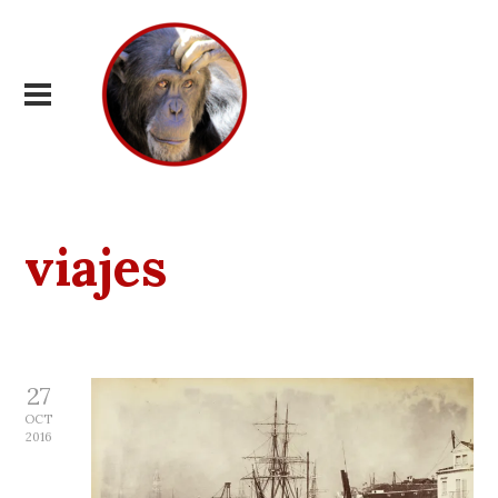
viajes
27
OCT
2016