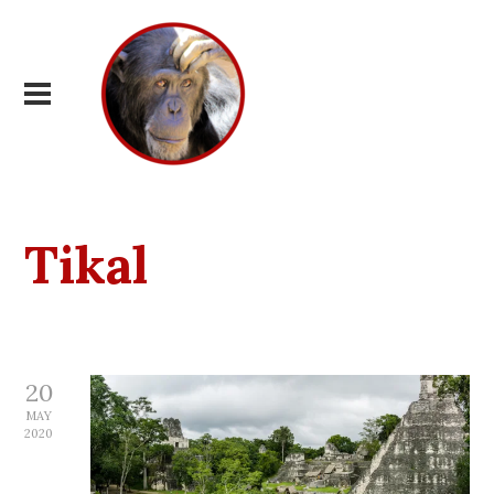
Tikal
20
MAY
2020