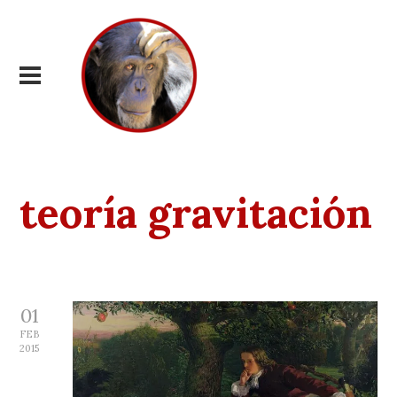
teoría gravitación
01
FEB
2015