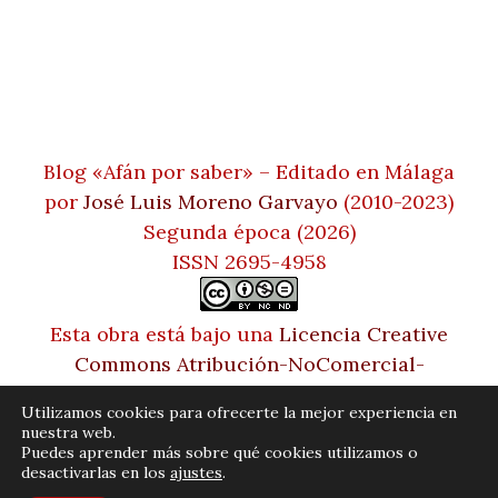
Blog «Afán por saber» – Editado en Málaga
por
José Luis Moreno Garvayo
(2010-2023)
Segunda época (2026)
ISSN 2695-4958
Esta obra está bajo una
Licencia Creative
Commons Atribución-NoComercial-
SinDerivadas 4.0 Internacional
Utilizamos cookies para ofrecerte la mejor experiencia en
nuestra web.
Puedes aprender más sobre qué cookies utilizamos o
desactivarlas en los
ajustes
.