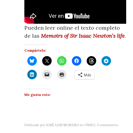
Pueden leer online el texto completo
de las
Memoirs of Sir Isaac Newton’s life
.
Compártelo:
Más
Me gusta esto:
Publicado por
JOSÉ LUIS MORENO
en
VÍDEO
,
5 comentarios