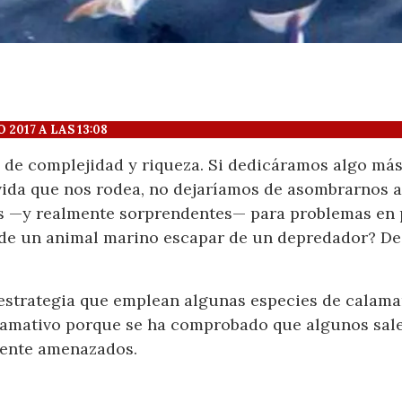
017 A LAS 13:08
 de complejidad y riqueza. Si dedicáramos algo más
vida que nos rodea, no dejaríamos de asombrarnos a
s ­—y realmente sorprendentes— para problemas en pr
de un animal marino escapar de un depredador? De
 estrategia que emplean algunas especies de calamar
amativo porque se ha comprobado que algunos salen
mente amenazados.