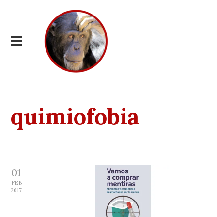
quimiofobia
01
FEB
2017