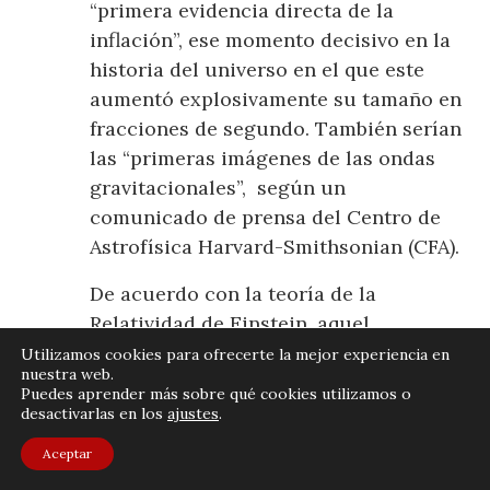
“primera evidencia directa de la
inflación”, ese momento decisivo en la
historia del universo en el que este
aumentó explosivamente su tamaño en
fracciones de segundo. También serían
las “primeras imágenes de las ondas
gravitacionales”, según un
comunicado de prensa del Centro de
Astrofísica Harvard-Smithsonian (CFA).
De acuerdo con la teoría de la
Relatividad de Einstein, aquel
cataclismo debió generar ondas
Utilizamos cookies para ofrecerte la mejor experiencia en
nuestra web.
gravitacionales, una especie de ondas
Puedes aprender más sobre qué cookies utilizamos o
expansivas cuyos efectos, aunque
desactivarlas en los
ajustes
.
débiles, aún podrían observarse ahora,
Aceptar
13.800 millones de años después. Los