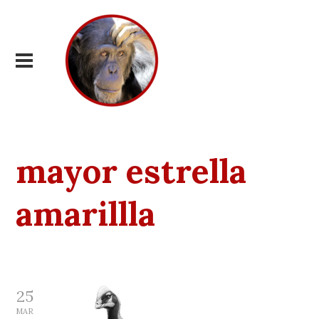
mayor estrella
amarillla
25
MAR