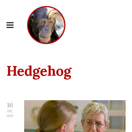
Hedgehog
16
DIC
2013