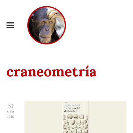
craneometría
31
MAR
2018