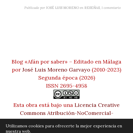
Publicado por
JOSÉ LUIS MORENO
en
RESEÑAS
,
1 comentario
Blog «Afán por saber» – Editado en Málaga
por
José Luis Moreno Garvayo
(2010-2023)
Segunda época (2026)
ISSN 2695-4958
Esta obra está bajo una
Licencia Creative
Commons Atribución-NoComercial-
SinDerivadas 4.0 Internacional
Utilizamos cookies para ofrecerte la mejor experiencia en
nuestra web.