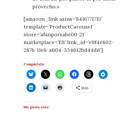
provecho.»
[amazon_link asins=’8416771715′
template=’ProductCarousel’
store=’afanporsabe00-21′
marketplace=’ES’ link_id=’e9f4e802-
287b-11e8-a604-334612bd44dd’]
Compártelo:
Más
Me gusta esto: