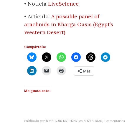
• Noticia
LiveScience
• Artículo:
A possible panel of
arachnids in Kharga Oasis (Egypt’s
Western Desert)
Compártelo:
Más
Me gusta esto:
Publicado por
JOSÉ LUIS MORENO
en
SIETE DÍAS
,
2 comentarios