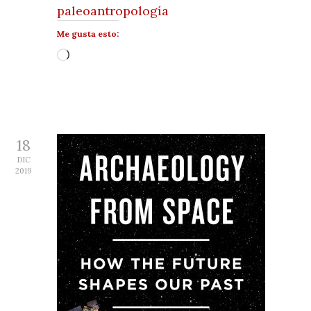
paleoantropología
Me gusta esto:
Cargando...
18
DIC
2019