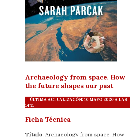
Archaeology from space. How
the future shapes our past
ÚLTIMA ACTUALIZACÓN: 10 MAYO 2020 A LAS
14:11
Ficha Técnica
Título
: Archaeology from space. How