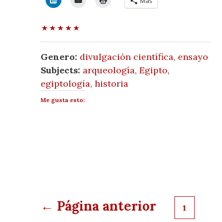
Más
Genero:
divulgación científica
,
ensayo
Subjects:
arqueología
,
Egipto
,
egiptología
,
historia
Me gusta esto:
Paginación
← Página anterior
1
de