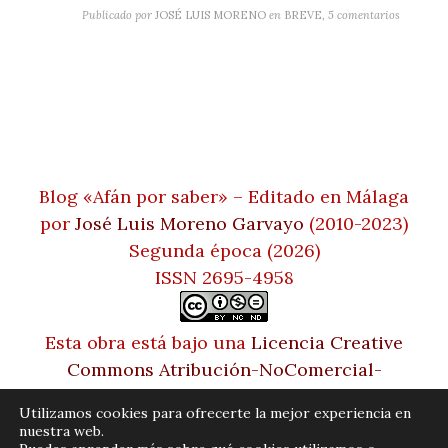
Publicado por
JOSÉ LUIS MORENO
en
BREVE
,
5 comentarios
Blog «Afán por saber» – Editado en Málaga
por
José Luis Moreno Garvayo
(2010-2023)
Segunda época (2026)
ISSN 2695-4958
Esta obra está bajo una
Licencia Creative
Commons Atribución-NoComercial-
SinDerivadas 4.0 Internacional
Utilizamos cookies para ofrecerte la mejor experiencia en
nuestra web.