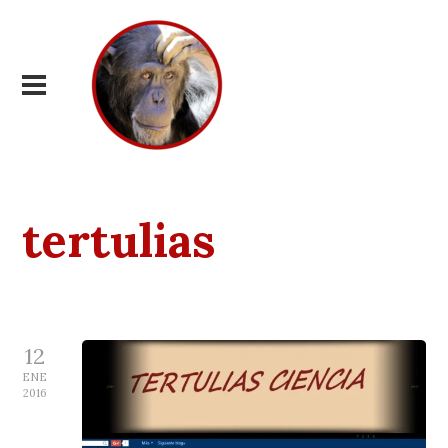
tertulias
12
ENE
2016