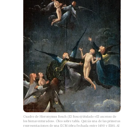
Cuadro de Hieronymus Bosch (El Bosco) titulado «El ascenso de
los bienaventurados». Óleo sobre tabla. Quizás una de las primeras
representaciones de una ECM (obra fechada entre 1490 y 1516). Al