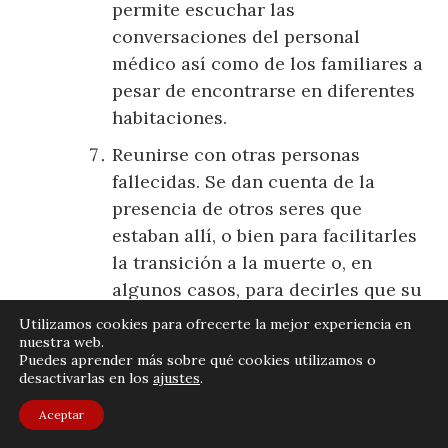
permite escuchar las
conversaciones del personal
médico así como de los familiares a
pesar de encontrarse en diferentes
habitaciones.
Reunirse con otras personas
fallecidas. Se dan cuenta de la
presencia de otros seres que
estaban allí, o bien para facilitarles
la transición a la muerte o, en
algunos casos, para decirles que su
tiempo de morir no había llegado y
Utilizamos cookies para ofrecerte la mejor experiencia en
debían regresar.
nuestra web.
Puedes aprender más sobre qué cookies utilizamos o
Experimentar una luz brillante
desactivarlas en los
ajustes
.
como un «ser luminoso». Todos los
Aceptar
entrevistados afirman que es un ser