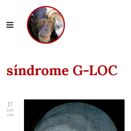
síndrome G-LOC
17
ENE
2014